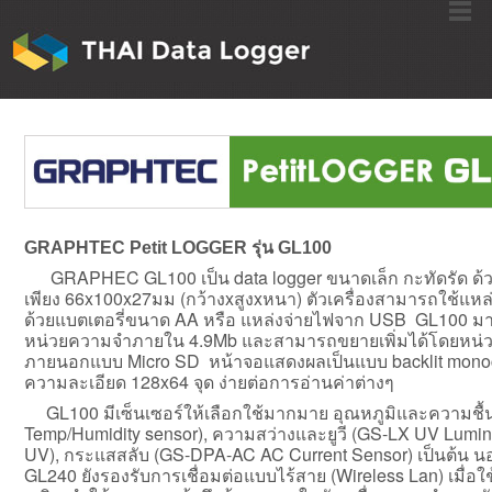
GRAPHTEC Petit LOGGER รุ่น GL100
GRAPHEC GL100 เป็น data logger ขนาดเล็ก กะทัดรัด ด
เพียง 66x100x27มม (กว้างxสูงxหนา) ตัวเครื่องสามารถใช้แหล
ด้วยแบตเตอรี่ขนาด AA หรือ แหล่งจ่ายไฟจาก USB GL100 ม
หน่วยความจำภายใน 4.9Mb และสามารถขยายเพิ่มได้โดยหน่
ภายนอกแบบ Micro SD หน้าจอแสดงผลเป็นแบบ backlit mon
ความละเอียด 128x64 จุด ง่ายต่อการอ่านค่าต่างๆ
GL100 มีเซ็นเซอร์ให้เลือกใช้มากมาย
อุณหภูมิและความชื้
Temp/Humidity sensor), ความสว่างและยูวี (GS-LX UV Lumin
UV), กระแสสลับ (GS-DPA-AC AC Current Sensor) เป็นต้น นอ
GL240 ยังรองรับการเชื่อมต่อแบบไร้สาย (Wireless Lan) เมื่อใ