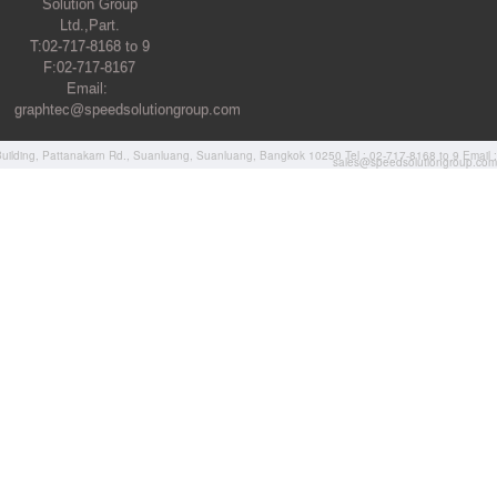
Solution Group
Ltd.,Part.
T:02-717-8168 to 9
F:02-717-8167
Email:
graphtec@speedsolutiongroup.com
ilding, Pattanakarn Rd., Suanluang, Suanluang, Bangkok 10250 Tel : 02-717-8168 to 9 Email :
sales@speedsolutiongroup.com