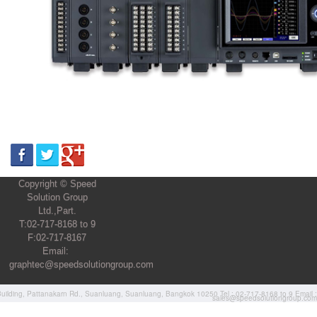
Copyright © Speed
Solution Group
Ltd.,Part.
T:02-717-8168 to 9
F:02-717-8167
Email:
graphtec@speedsolutiongroup.com
ilding, Pattanakarn Rd., Suanluang, Suanluang, Bangkok 10250 Tel : 02-717-8168 to 9 Email :
sales@speedsolutiongroup.com