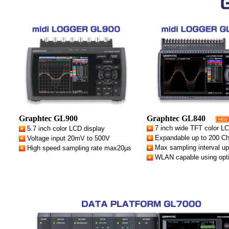
Graphtec GL900
Graphtec GL840
7 inch wide TFT color LC
5.7 inch color LCD display
Expandable up to 200 C
Voltage input 20mV to 500V
Max sampling interval up
High speed sampling rate max20µs
WLAN capable using opt